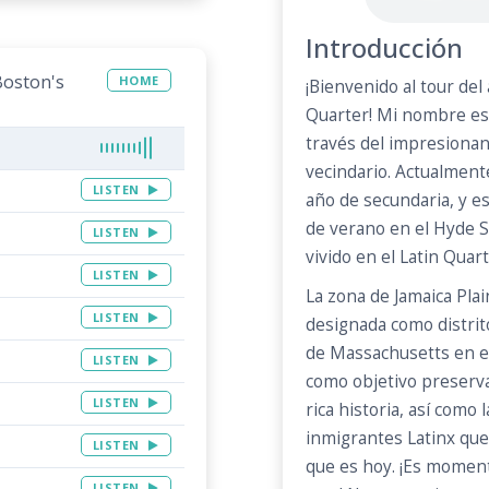
Introducción
Boston's
HOME
¡Bienvenido al tour del
Quarter! Mi nombre es 
través del impresionan
vecindario. Actualment
LISTEN
año de secundaria, y e
de verano en el Hyde 
LISTEN
vivido en el Latin Quart
LISTEN
La zona de Jamaica Pla
LISTEN
designada como distrito
de Massachusetts en el
LISTEN
como objetivo preserva
LISTEN
rica historia, así como 
inmigrantes Latinx que
LISTEN
que es hoy. ¡Es mome
LISTEN