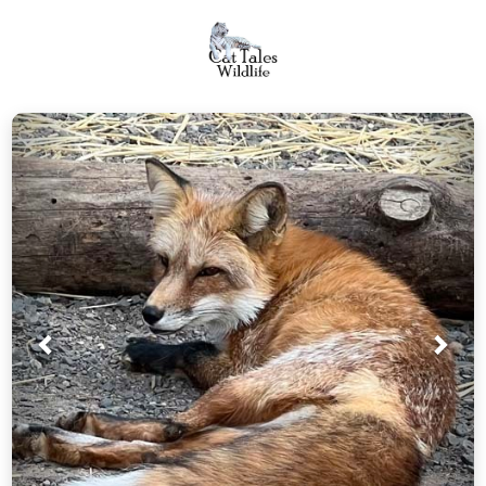
Prev
Próx