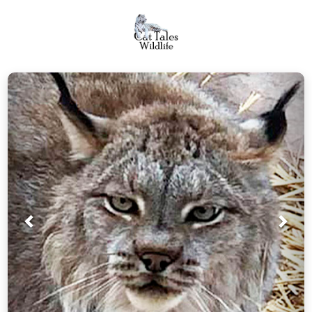
Prev
Próx