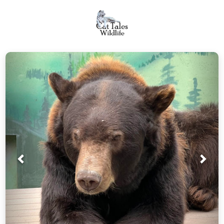
Prev
Próx